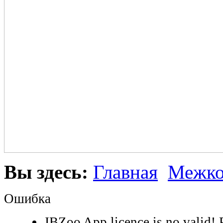
Вы здесь:
Главная
Межко
Ошибка
JBZoo App licence is no valid! P