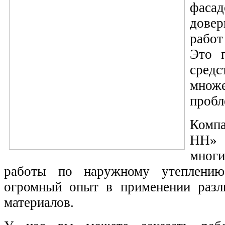
фас
дове
рабо
Это п
средс
множ
пробл
Комп
НН»
многи
работы по наружному утеплени
огромный опыт в применении разл
материалов.