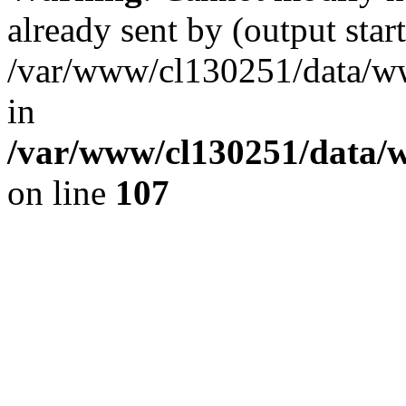
already sent by (output start
/var/www/cl130251/data/ww
in
/var/www/cl130251/data/w
on line
107