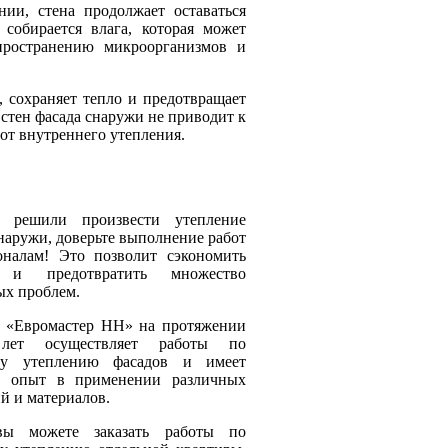
ии, стена продолжает оставаться
 собирается влага, которая может
пространению микроорганизмов и
 сохраняет тепло и предотвращает
стен фасада снаружи не приводит к
т внутреннего утепления.
 решили произвести утепление
наружи, доверьте выполнение работ
оналам! Это позволит сэкономить
а и предотвратить множество
ых проблем.
 «Евромастер НН» на протяжении
лет осуществляет работы по
му утеплению фасадов и имеет
й опыт в применении различных
й и материалов.
ы можете заказать работы по