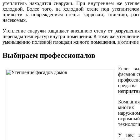
утеплитель находится снаружи. При внутреннем же утеплен
холодной. Более того, на холодной стене под утеплителем
привести к повреждениям стены: коррозии, гниению, рас
насекомых.
Утепление снаружи защищает внешнюю стену от разрушения,
перепады температур внутри помещения. К тому же утепление 
уменьшению полезной площади жилого помещения, в отличие о
Выбираем профессионалов
Если вы
фасадов с
професси
средств
неприятн
Компания
многих 
наружно
огромны
технологи
У нас в