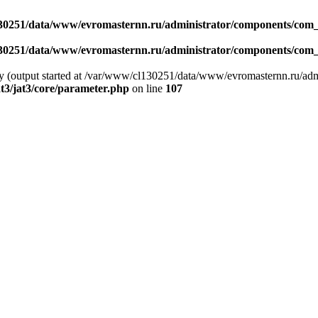
30251/data/www/evromasternn.ru/administrator/components/com_s
30251/data/www/evromasternn.ru/administrator/components/com_s
 by (output started at /var/www/cl130251/data/www/evromasternn.ru/ad
t3/jat3/core/parameter.php
on line
107