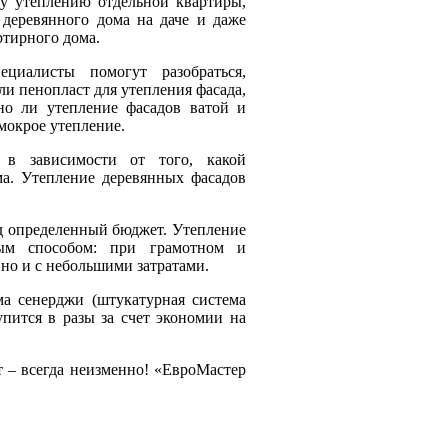
у утеплению отдельной квартиры,
 деревянного дома на даче и даже
тирного дома.
циалисты помогут разобраться,
ли пенопласт для утепления фасада,
но ли утепление фасадов ватой и
 мокрое утепление.
 в зависимости от того, какой
ма. Утепление деревянных фасадов
д определенный бюджет. Утепление
рым способом: при грамотном и
но и с небольшими затратами.
ма сенерджи (штукатурная система
упится в разы за счет экономии на
т – всегда неизменно! «ЕвроМастер