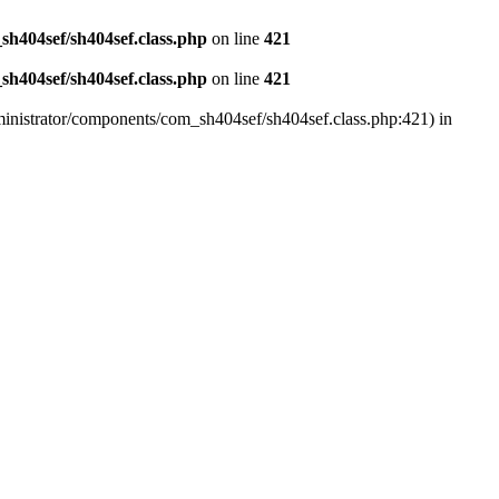
h404sef/sh404sef.class.php
on line
421
h404sef/sh404sef.class.php
on line
421
ministrator/components/com_sh404sef/sh404sef.class.php:421) in